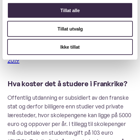
medarbeidere med
Tillat alle
franskkunnskaper.
Tillat utvalg
— Fransk i verden, 2019
Ikke tillat
Fremmedspråksenteret, Fransk i verden,
2019
Hva koster det å studere i Frankrike?
Offentlig utdanning er subsidiert av den franske
stat og derfor billigere enn studier ved private
læresteder, hvor skolepengene kan ligge på 5000
euro og oppover per år. I tillegg til skolepenger
må du betale en studentavgift på 103 euro