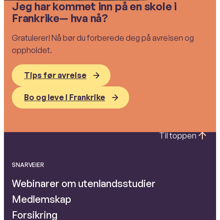
Jeg har kommet inn på en skole i
Frankrike— hva nå?
Gratulerer! Nå bør du forberede deg på avreisen og
oppholdet.
Tips før avreise
Bo og leve i Frankrike
Til toppen
SNARVEIER
Webinarer om utenlandsstudier
Medlemskap
Forsikring