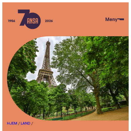
Hopp
til
Meny
hovedinnhold
ANSA
HJEM
/
LAND
/