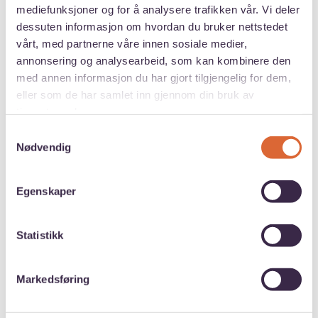
Det å kunne snakke fransk er ikke utelukkende bra
mediefunksjoner og for å analysere trafikken vår. Vi deler
under studietiden. Det å kunne flere språk er også
dessuten informasjon om hvordan du bruker nettstedet
nyttig i en jobbsøkerprosess! De fleste arbeidsgivere
vårt, med partnerne våre innen sosiale medier,
som leser CV-en din og ser at du har studert i Frankrike,
annonsering og analysearbeid, som kan kombinere den
med annen informasjon du har gjort tilgjengelig for dem,
vil nok forvente at du behersker i hvert fall noe fransk.
eller som de har samlet inn gjennom din bruk av
tjenestene deres.
Samtykkevalg
Nødvendig
Mange av de store
Egenskaper
verdensorganisasjonene, som
Statistikk
for eksempel FN, Europarådet,
Verdensbanken, Leger uten
Markedsføring
grenser og Røde Kors, trenger