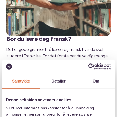
Bør du lære deg fransk?
Det er gode grunner til å lære seg fransk hvis du skal
studere i Frankrike. For det første har du veldig mange
flere studieprogrammer å velge iblant når du behersker
språket. For det andre vil du få mye mer ut av
studieoppholdet ditt hvis du kan kommunisere med
Samtykke
Detaljer
Om
innbyggerne. Du
kan
greie deg med engelsk i Paris,
men skal du bo utenfor de største byene vil det være
færre som kan kommunisere med deg på engelsk.
Denne nettsiden anvender cookies
Vi bruker informasjonskapsler for å gi innhold og
Franskkunnskaper er lurt på lang sikt
annonser et personlig preg, for å levere sosiale