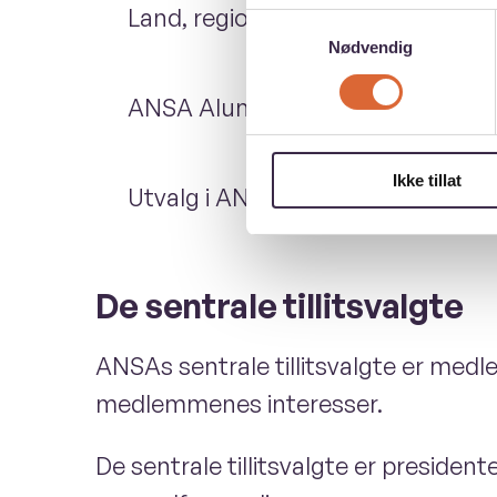
Land, regioner og lokallag i ANSA
Samtykkevalg
Nødvendig
ANSA Alumni
Ikke tillat
Utvalg i ANSA
De sentrale tillitsvalgte
ANSAs sentrale tillitsvalgte er medle
medlemmenes interesser.
De sentrale tillitsvalgte er preside