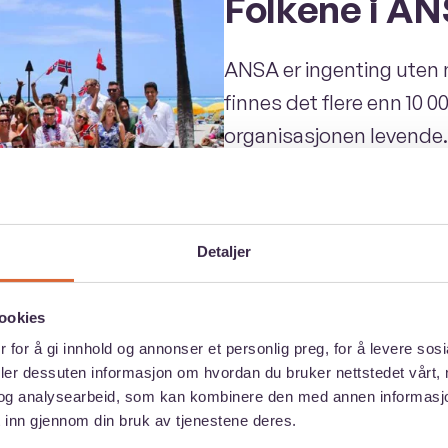
Folkene i A
ANSA er ingenting uten
finnes det flere enn 10
organisasjonen levende. 
og er fordelt på over 12
engasjerte tillitsvalgt
drifter ANSA ute i verde
Detaljer
ookies
 for å gi innhold og annonser et personlig preg, for å levere sos
deler dessuten informasjon om hvordan du bruker nettstedet vårt,
 organisert
og analysearbeid, som kan kombinere den med annen informasjon d
 inn gjennom din bruk av tjenestene deres.