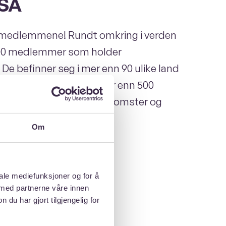
NSA
 medlemmene! Rundt omkring i verden
 000 medlemmer som holder
De befinner seg i mer enn 90 ulike land
00 studiesteder. Vi har mer enn 500
e som arrangerer sammenkomster og
n.
Om
iale mediefunksjoner og for å
 med partnerne våre innen
u har gjort tilgjengelig for