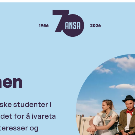
ANSA
nen
ke studenter i
det for å ivareta
teresser og