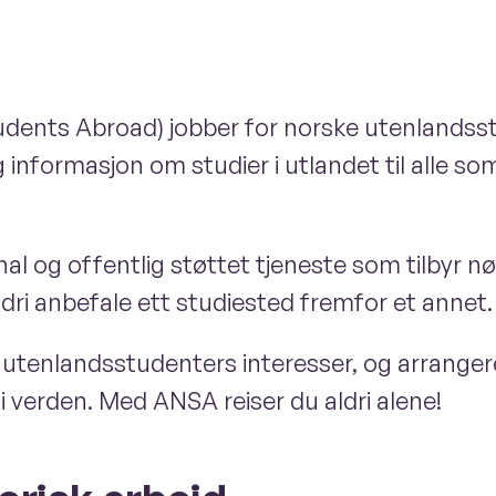
ents Abroad) jobber for norske utenlandsstud
g informasjon om studier i utlandet til alle so
l og offentlig støttet tjeneste som tilbyr nøy
 aldri anbefale ett studiested fremfor et annet.
utenlandsstudenters interesser, og arrangere
 verden. Med ANSA reiser du aldri alene!