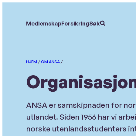
Hopp
til
Søk
Medlemskap
Forsikring
Søk
etter:
hovedinnhold
HJEM
/
OM ANSA
/
Organisasjo
ANSA er samskipnaden for nors
utlandet. Siden 1956 har vi arbei
norske utenlandsstudenters in