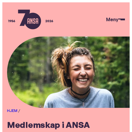
Hopp
til
Meny
hovedinnhold
ANSA
HJEM
/
Medlemskap i ANSA