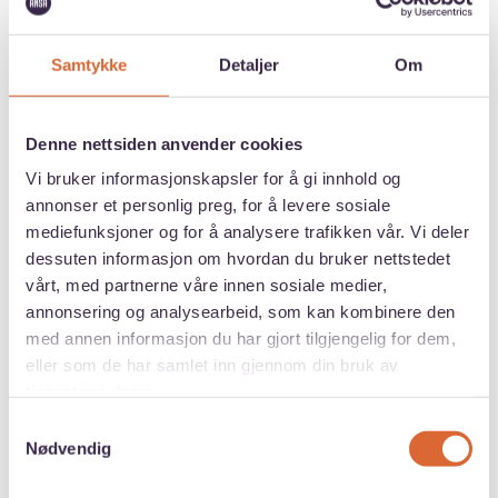
Kvalitetssikrede agenter
Samtykke
Detaljer
Om
Et solid velferdstilbud
Denne nettsiden anvender cookies
Vi bruker informasjonskapsler for å gi innhold og
Gratis dobbeltmedlemskap hos andre
annonser et personlig preg, for å levere sosiale
foreninger
mediefunksjoner og for å analysere trafikken vår. Vi deler
dessuten informasjon om hvordan du bruker nettstedet
vårt, med partnerne våre innen sosiale medier,
Medlemsrabatter
annonsering og analysearbeid, som kan kombinere den
med annen informasjon du har gjort tilgjengelig for dem,
eller som de har samlet inn gjennom din bruk av
tjenestene deres.
Samtykkevalg
Nødvendig