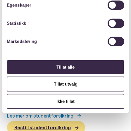
Egenskaper
Statistikk
Markedsføring
Ikke glem forsikring i utlandet!
Du er ikke automatisk forsikret når du kjøper
Tillat alle
medlemskap i ANSA. En vanlig reiseforsikring er ikke
nok når du skal studere utenlands, men ANSA
Tillat utvalg
studentforsikring er derimot skreddersydd for deg
som skal studere utenfor Norge. Den er kun for
Ikke tillat
medlemmer av ANSA.
Les mer om studentforsikring
Bestill studentforsikring