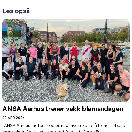
Les også
ANSA Aarhus trener vekk blåmandagen
23 APR 2024
I ANSA Aarhus møtes medlemmer hver uke for å trene i urbane
omgivelser. Snart kan lokallaget feire sitt fjerde år…