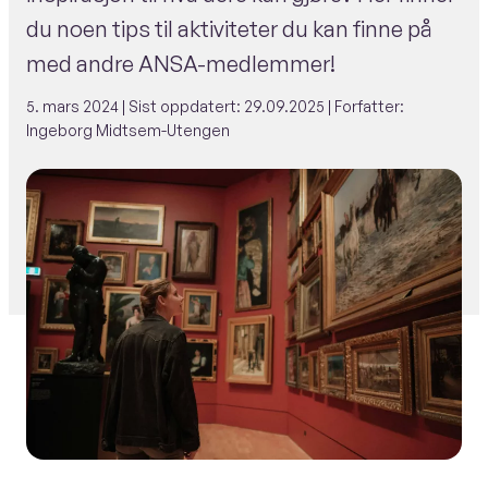
du noen tips til aktiviteter du kan finne på
med andre ANSA-medlemmer!
5. mars 2024
| Sist oppdatert:
29.09.2025
| Forfatter:
Ingeborg Midtsem-Utengen