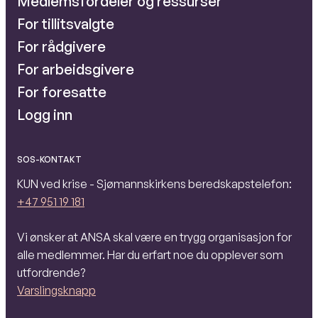
Medlemsfordeler og ressurser
For tillitsvalgte
For rådgivere
For arbeidsgivere
For foresatte
Logg inn
SOS-KONTAKT
KUN ved krise - Sjømannskirkens beredskapstelefon:
+47 951 19 181
Vi ønsker at ANSA skal være en trygg organisasjon for
alle medlemmer. Har du erfart noe du opplever som
utfordrende?
Varslingsknapp