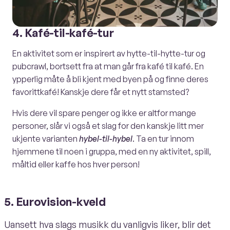
4. Kafé-til-kafé-tur
En aktivitet som er inspirert av hytte-til-hytte-tur og
pubcrawl, bortsett fra at man går fra kafé til kafé. En
ypperlig måte å bli kjent med byen på og finne deres
favorittkafé! Kanskje dere får et nytt stamsted?
Hvis dere vil spare penger og ikke er altfor mange
personer, slår vi også et slag for den kanskje litt mer
ukjente varianten
hybel-til-hybel
. Ta en tur innom
hjemmene til noen i gruppa, med en ny aktivitet, spill,
måltid eller kaffe hos hver person!
5. Eurovision-kveld
Uansett hva slags musikk du vanligvis liker, blir det