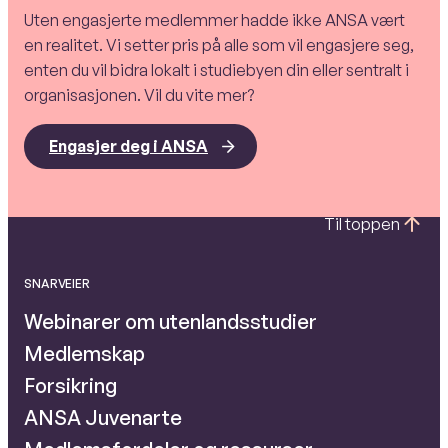
Uten engasjerte medlemmer hadde ikke ANSA vært
en realitet. Vi setter pris på alle som vil engasjere seg,
enten du vil bidra lokalt i studiebyen din eller sentralt i
organisasjonen. Vil du vite mer?
Engasjer deg i ANSA
Til toppen
SNARVEIER
Webinarer om utenlandsstudier
Medlemskap
Forsikring
ANSA Juvenarte