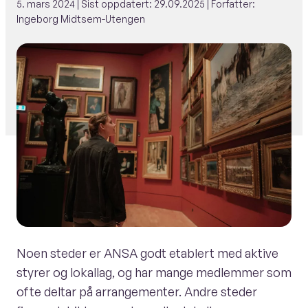
5. mars 2024
| Sist oppdatert:
29.09.2025
| Forfatter:
Ingeborg Midtsem-Utengen
Noen steder er ANSA godt etablert med aktive
styrer og lokallag, og har mange medlemmer som
ofte deltar på arrangementer. Andre steder