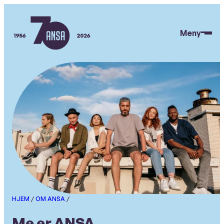
Hopp
til
Meny
hovedinnhold
ANSA
HJEM
/
OM ANSA
/
Me er ANSA