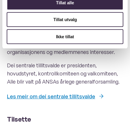
Utvalg i ANSA
Tillat alle
Tillat utvalg
Dei sentrale tillitsvalde
ANSAs sentrale tillitsvalde er medlemmer som
Ikke tillat
har vorte valde til å fylla verv for å vareta
organisasjonens og medlemmenes interesser.
Dei sentrale tillitsvalde er presidenten,
hovudstyret, kontrollkomiteen og valkomiteen,
Alle blir valt på ANSAs årlege generalforsamling.
Les meir om dei sentrale tillitsvalde
Tilsette