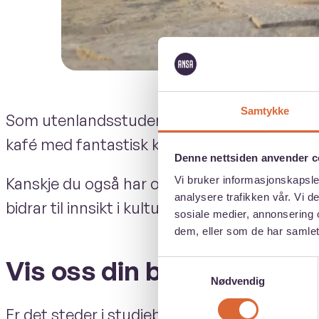
Samtykke
Som utenlandsstudent får du mulighet til å o
kafé med fantastisk kaffe, et stille hjørne av 
Denne nettsiden anvender c
Kanskje du også har oppdaget et litterært v
Vi bruker informasjonskapsler
analysere trafikken vår. Vi 
bidrar til innsikt i kulturen eller bare får deg
sosiale medier, annonsering 
dem, eller som de har samlet
Vis oss din by
Samtykkevalg
Nødvendig
Er det steder i studiebyen din du elsker o