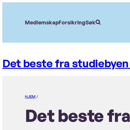
Hopp
til
Søk
Medlemskap
Forsikring
Søk
etter:
hovedinnhold
Det beste fra studiebyen
HJEM
/
Det beste fr