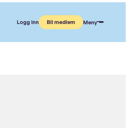
Logg inn
Bli medlem
Meny