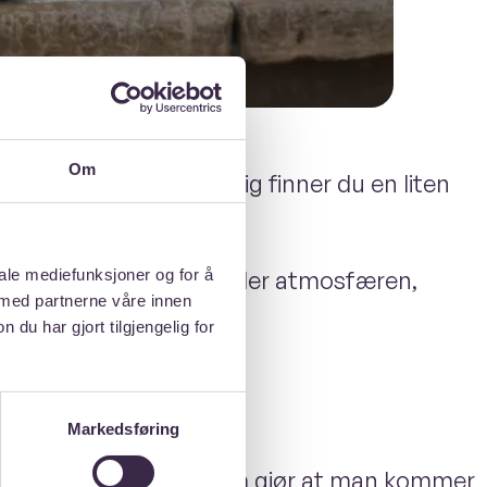
Om
r som turist. Plutselig finner du en liten
dig går tilbake til.
om fanger folkesjelen eller atmosfæren,
iale mediefunksjoner og for å
 med partnerne våre innen
u har gjort tilgjengelig for
Markedsføring
erker du har opplevd som gjør at man kommer