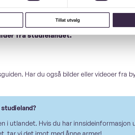
Tillat utvalg
estips og la andre oppleve byen og landet 
ider fra studielandet.
esguiden. Har du også bilder eller videoer fra b
t studieland?
dagen i utlandet. Hvis du har innsideinformasjo
et, tar vi det imot med åpne armer!