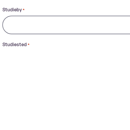
Studieby
*
Studiested
*
Studium
*
Type utenlandsopphold
*
Utveksling fra norsk studiested