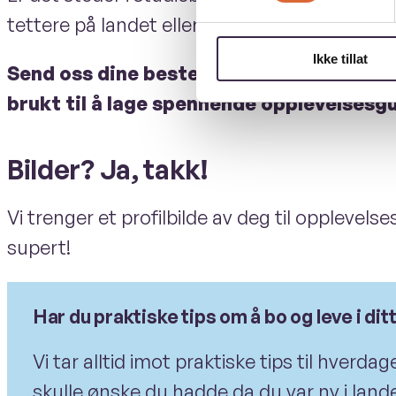
tettere på landet eller byen?
Ikke tillat
Send oss dine beste kultur- og opplevels
brukt til å lage spennende opplevelsesgu
Bilder? Ja, takk!
Vi trenger et profilbilde av deg til opplevels
supert!
Har du praktiske tips om å bo og leve i dit
Vi tar alltid imot praktiske tips til hver
skulle ønske du hadde da du var ny i land