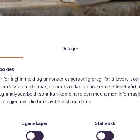
Detaljer
ppdage andre sider ved byer og land enn du gjø
en park eller en helt spesiell butikk som du sta
ookies
erk, en sang, en film eller annen kunstform s
 for å gi innhold og annonser et personlig preg, for å levere sos
deler dessuten informasjon om hvordan du bruker nettstedet vårt,
 til å tenke på studielandet eller -byen din.
og analysearbeid, som kan kombinere den med annen informasjon d
 inn gjennom din bruk av tjenestene deres.
Egenskaper
Statistikk
g som du unner andre å besøke? Er det kunstv