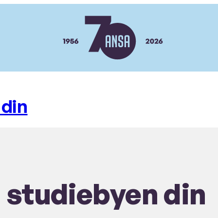
ANSA
 din
a studiebyen din