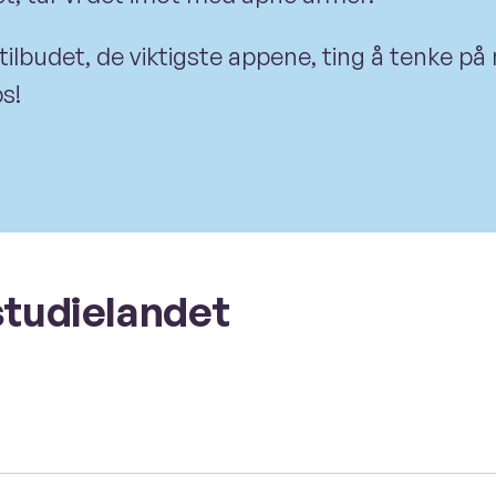
lbudet, de viktigste appene, ting å tenke på n
s!
studielandet