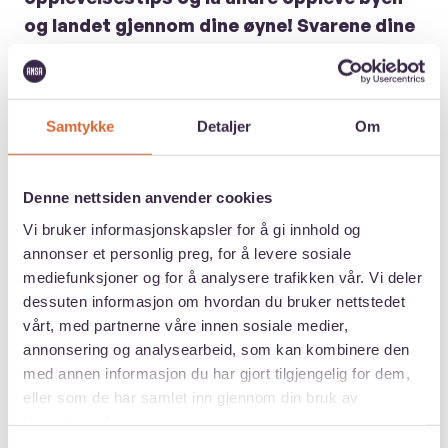
og landet gjennom dine øyne! Svarene dine
vil bli brukt til å lage spennende
opplevelsesguider fra studielandet.
Samtykke
Detaljer
Om
Bilder? Ja, takk!
Vi trenger et profilbilde av deg til
Denne nettsiden anvender cookies
opplevelsesguiden. Har du også bilder eller
Vi bruker informasjonskapsler for å gi innhold og
videoer fra byen og landet ditt som du vil dele, er
annonser et personlig preg, for å levere sosiale
det supert!
mediefunksjoner og for å analysere trafikken vår. Vi deler
dessuten informasjon om hvordan du bruker nettstedet
vårt, med partnerne våre innen sosiale medier,
Har du praktiske tips om å bo og leve i
annonsering og analysearbeid, som kan kombinere den
ditt studieland?
med annen informasjon du har gjort tilgjengelig for dem,
Vi tar alltid imot praktiske tips til hverdagen
eller som de har samlet inn gjennom din bruk av
tjenestene deres.
i utlandet. Hvis du har innsideinformasjon