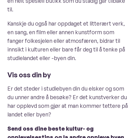
en helt spesiell butikk som du stadig går tilbake
til.
Kanskje du også har oppdaget et litterært verk,
en sang, en film eller annen kunstform som
fanger folkesjelen eller atmosfæren, bidrar til
innsikt i kulturen eller bare får deg til å tenke på
studielandet eller -byen din.
Vis oss din by
Er det steder i studiebyen din du elsker og som
du unner andre å besøke? Er det kunstverker du
har opplevd som gjør at man kommer tettere på
landet eller byen?
Send oss dine beste kultur- og
opplevelsestips og la andre oppleve byen