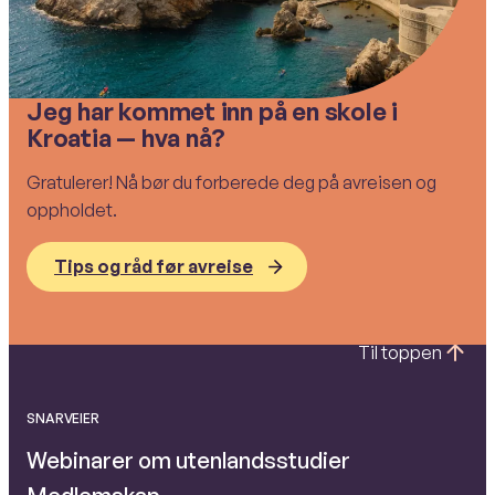
Jeg har kommet inn på en skole i
Kroatia — hva nå?
Gratulerer! Nå bør du forberede deg på avreisen og
oppholdet.
Tips og råd før avreise
Til toppen
SNARVEIER
Webinarer om utenlandsstudier