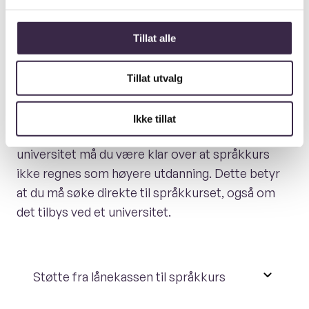
har tilbud om språkkurs for internasjonale
studenter.
Tillat alle
Språkkurs ved universitetet i Zagreb
Tillat utvalg
Språkkurs ved universitetet i Split
Ikke tillat
Dersom du skal søke språkkurs ved et
universitet må du være klar over at språkkurs
ikke regnes som høyere utdanning. Dette betyr
at du må søke direkte til språkkurset, også om
det tilbys ved et universitet.
Støtte fra lånekassen til språkkurs