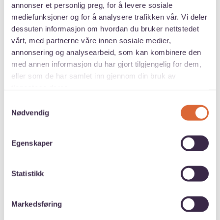
annonser et personlig preg, for å levere sosiale
Her er noen populære studier i Kroatia.
mediefunksjoner og for å analysere trafikken vår. Vi deler
dessuten informasjon om hvordan du bruker nettstedet
vårt, med partnerne våre innen sosiale medier,
Medisin
Veterinær
annonsering og analysearbeid, som kan kombinere den
Se alle fag
med annen informasjon du har gjort tilgjengelig for dem,
eller som de har samlet inn gjennom din bruk av
tjenestene deres.
Samtykkevalg
Nødvendig
Språkkurs før studiene?
Det offisielle språket i Kroatia er kroatisk.
Egenskaper
Ønsker du å studere på kroatisk eller lære
språket før du begynner på studier på engelsk så
Statistikk
har du muligheter for å få støtte fra Lånekassen
til språkkurs.
Markedsføring
Både universitetet i Zagreb og universitetet i Split