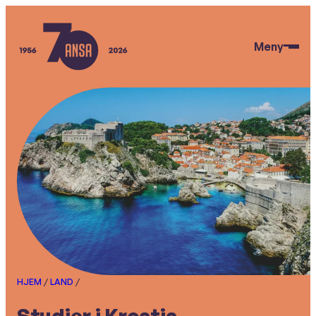
Hopp
til
Meny
hovedinnhold
ANSA
HJEM
/
LAND
/
Studier i Kroatia