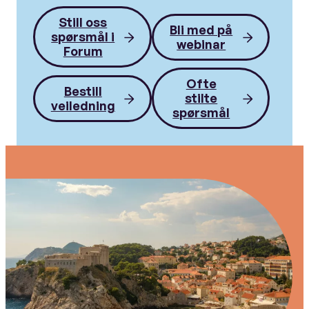
Still oss
Bli med på
spørsmål i
webinar
Forum
Ofte
Bestill
stilte
veiledning
spørsmål