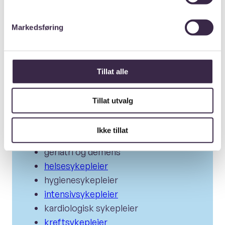
Jordmor
(krever autorisasjon fra
Helsedirektoratet
)
Markedsføring
akuttsykepleier
allergi, eksem og lungesykdom
anestesisykepleier
Tillat alle
barnesykepleier
bedriftssykepleier
Tillat utvalg
dermatologisk sykepleier
diabetessykepleier
Ikke tillat
gastrosykepleier
geriatri og demens
helsesykepleier
hygienesykepleier
intensivsykepleier
kardiologisk sykepleier
kreftsykepleier