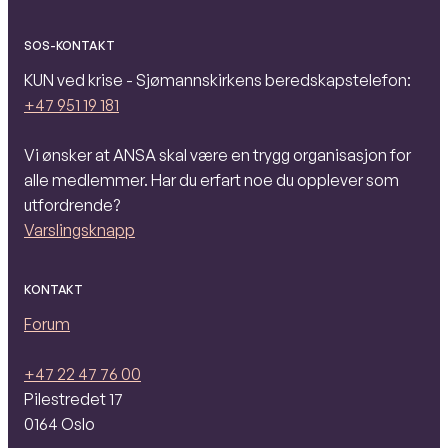
SOS-KONTAKT
KUN ved krise - Sjømannskirkens beredskapstelefon:
+47 951 19 181
Vi ønsker at ANSA skal være en trygg organisasjon for
alle medlemmer. Har du erfart noe du opplever som
utfordrende?
Varslingsknapp
KONTAKT
Forum
+47 22 47 76 00
Pilestredet 17
0164 Oslo