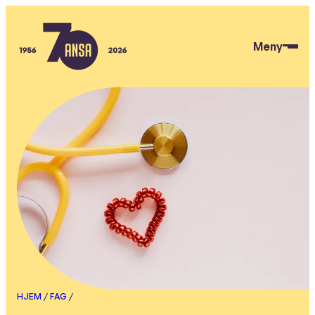
Hopp
til
Meny
hovedinnhold
ANSA
HJEM
/
FAG
/