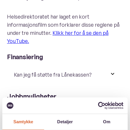
Helsedirektoratet har laget en kort
informasjonsfilm som forklarer disse reglene på
under tre minutter.
Klikk her for å se den på
YouTube.
Finansiering
Kan jeg få støtte fra Lånekassen?
Jobbmuligheter
Sykepleiere jobber i alle avdelinger på sykehus,
på sykehjem, bo- og rehabiliteringssentre,
Samtykke
Detaljer
Om
helsestasjoner, i skolehelsetjenesten, psykisk