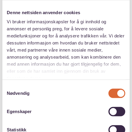
helsevern, i bedriftshelsetjenester,
rådgivningstjenester og i Forsvaret. Sykepleiere
Denne nettsiden anvender cookies
har hovedansvaret innenfor helsetjenesten i
Vi bruker informasjonskapsler for å gi innhold og
kommunene og leder sykehjemmene og
annonser et personlig preg, for å levere sosiale
mediefunksjoner og for å analysere trafikken vår. Vi deler
hjemmesykepleien. Det er også mulig å jobbe
dessuten informasjon om hvordan du bruker nettstedet
med forskning og undervisning.
vårt, med partnerne våre innen sosiale medier,
annonsering og analysearbeid, som kan kombinere den
Spesialisering og videreutdanning
med annen informasjon du har gjort tilgjengelig for dem,
innen sykepleie
eller som de har samlet inn gjennom din bruk av
tjenestene deres.
Noen sykepleiere velger etter hvert å ta en
Samtykkevalg
mastergrad eller videreutdanning og
Nødvendig
spesialisere seg. Da kan du blant annet bli:
Egenskaper
Avansert Klinisk allmennsykepleier
(AKS) (krever spesialistgodkjenning
fra
Helsedirektoratet
)
Statistikk