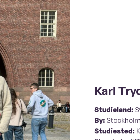
Karl Try
Studieland:
S
By:
Stockhol
Studiested:
K