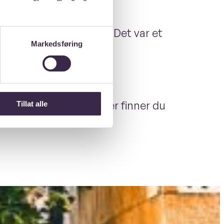
tremt flinke i realfag. Det var et
Markedsføring
bolig og studentliv. Her finner du
Tillat alle