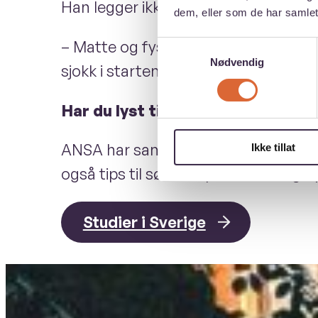
Han legger ikke skjul på at nivået på 
dem, eller som de har samlet
– Matte og fysikk var ikke mine sterk
Samtykkevalg
Nødvendig
sjokk i starten. Man må virkelig jobb
Har du lyst til å studere i Sverige
ANSA har samlet informasjon om hvord
Ikke tillat
også tips til søknadsprosessen og ny
Studier i Sverige