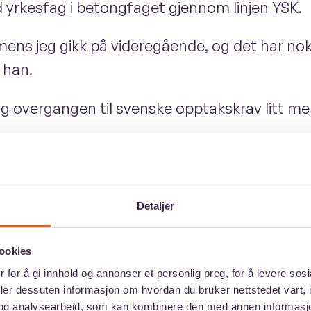
 yrkesfag i betongfaget gjennom linjen YSK.
ens jeg gikk på videregående, og det har nok v
 han.
rig overgangen til svenske opptakskrav litt me
almers i Göteborg, men jeg manglet blant ann
tartet på selve ingeniørutdanningen tok Karl 
ter som mangler enkelte realfag eller ønsker
Detaljer
ookies
g. Det ble en mye bedre overgang enn å måtte 
 for å gi innhold og annonser et personlig preg, for å levere sos
ået, eksamensformen og hvordan studiene funge
deler dessuten informasjon om hvordan du bruker nettstedet vårt,
og analysearbeid, som kan kombinere den med annen informasjon d