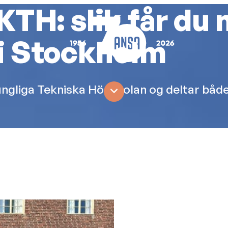
TH: slik får du 
 i Stockholm
ANSA
Les
gliga Tekniska Högskolan og deltar både i 
mer