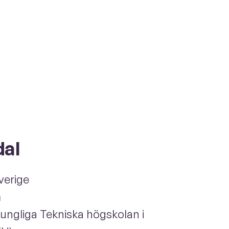
dal
verige
m
ungliga Tekniska högskolan i