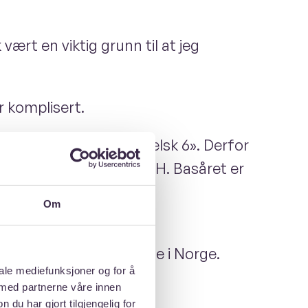
ært en viktig grunn til at jeg
r komplisert.
et opptakskravet «Engelsk 6». Derfor
et teknisk basår ved KTH. Basåret er
 en mykere overgang til
Om
ta opp enkeltfag hjemme i Norge.
iale mediefunksjoner og for å
rer her.
 med partnerne våre innen
u har gjort tilgjengelig for