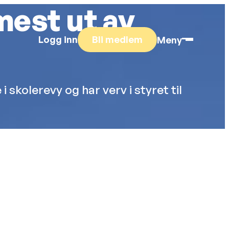
mest ut av
Logg inn
Bli medlem
Meny
skolerevy og har verv i styret til