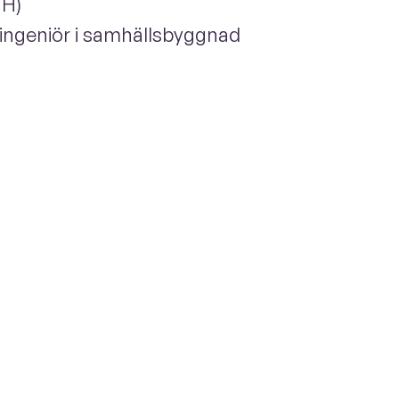
TH)
lingeniör i samhällsbyggnad