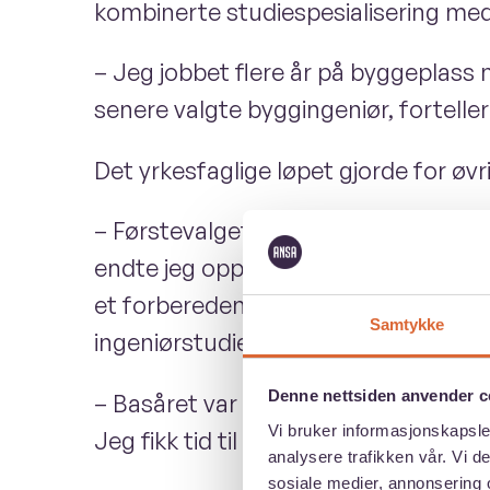
kombinerte studiespesialisering med
– Jeg jobbet flere år på byggeplass m
senere valgte byggingeniør, forteller
Det yrkesfaglige løpet gjorde for øv
– Førstevalget mitt var egentlig Ch
endte jeg opp i Stockholm. Før han s
et forberedende studieår for studen
Samtykke
ingeniørstudier.
Denne nettsiden anvender c
– Basåret var utrolig viktig for me
Vi bruker informasjonskapsler
Jeg fikk tid til å venne meg til niv
analysere trafikken vår. Vi 
sosiale medier, annonsering 