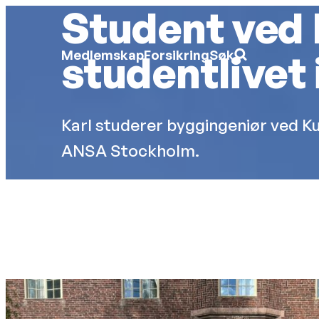
Student ved K
Hopp
til
Søk
Medlemskap
Forsikring
Søk
studentlivet
etter:
hovedinnhold
Karl studerer byggingeniør ved Kun
ANSA Stockholm.