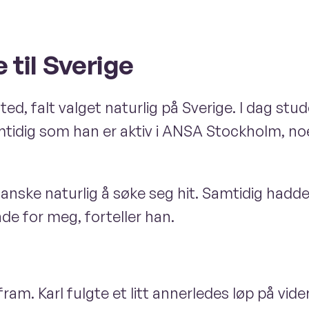
 til Sverige
sted, falt valget naturlig på Sverige. I dag st
idig som han er aktiv i ANSA Stockholm, noe s
anske naturlig å søke seg hit. Samtidig hadde je
de for meg, forteller han.
t fram. Karl fulgte et litt annerledes løp på vi