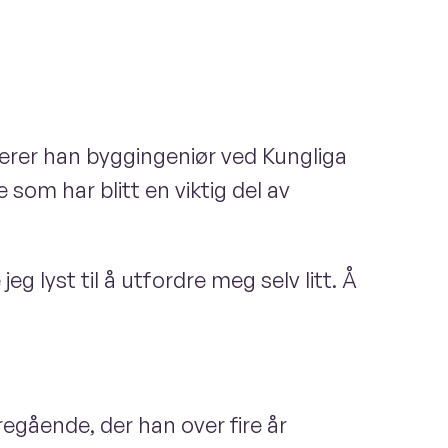
uderer han byggingeniør ved Kungliga
om har blitt en viktig del av
g lyst til å utfordre meg selv litt. Å
deregående, der han over fire år