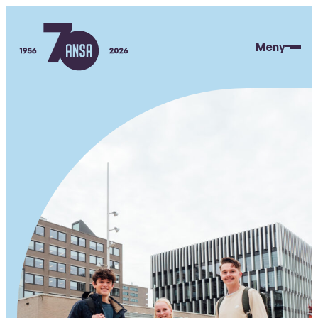
Hopp
til
Meny
hovedinnhold
ANSA