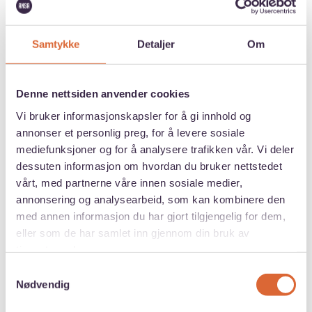
Gode forsikringer er en viktig del av et trygt
Samtykke
Detaljer
Om
studieopphold. På seminaret går vi gjennom
hvilke forsikringer som er aktuelle for studenter i
utlandet, hva de vanligvis dekker, og hvilke
Denne nettsiden anvender cookies
situasjoner det er spesielt viktig å være
Vi bruker informasjonskapsler for å gi innhold og
forberedt på.
annonser et personlig preg, for å levere sosiale
mediefunksjoner og for å analysere trafikken vår. Vi deler
Vi vil også komme inn på andre praktiske temaer
dessuten informasjon om hvordan du bruker nettstedet
som ofte dukker opp før avreise, og dele tips til
vårt, med partnerne våre innen sosiale medier,
hva det kan være lurt å undersøke i god tid.
annonsering og analysearbeid, som kan kombinere den
med annen informasjon du har gjort tilgjengelig for dem,
Møt ANSA og Sjømannskirken
eller som de har samlet inn gjennom din bruk av
tjenestene deres.
Både ANSA og Sjømannskirken møter hvert år
Samtykkevalg
Nødvendig
mange norske studenter og familier i ulike
situasjoner – både i hverdagen og når noe