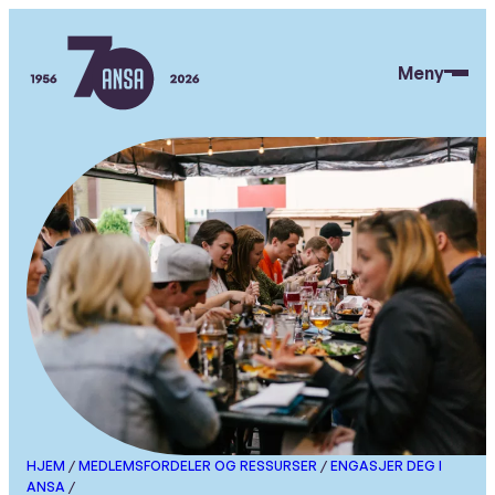
Hopp
til
Meny
hovedinnhold
ANSA
HJEM
/
MEDLEMSFORDELER OG RESSURSER
/
ENGASJER DEG I
ANSA
/