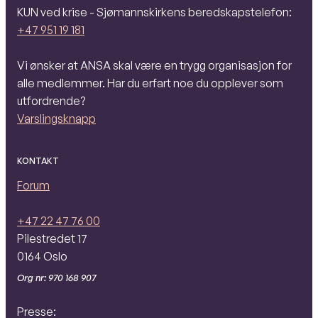
KUN ved krise - Sjømannskirkens beredskapstelefon:
+47 951 19 181
Vi ønsker at ANSA skal være en trygg organisasjon for
alle medlemmer. Har du erfart noe du opplever som
utfordrende?
Varslingsknapp
KONTAKT
Forum
+47 22 47 76 00
Pilestredet 17
0164 Oslo
Org nr: 970 168 907
Presse: