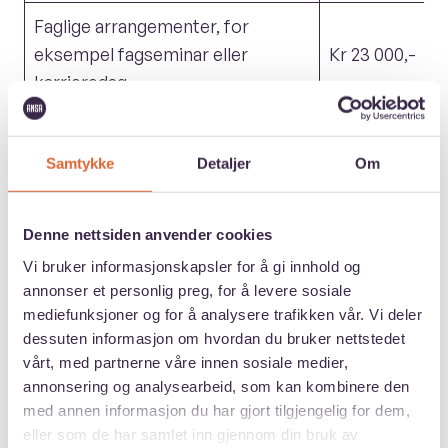
Faglige arrangementer,
for
eksempel fagseminar eller
Kr 23 000,-
karrieredag
Arrangement med fokus på miljø.
Utdyp i søknaden hvordan
Kr 20 000,-
Samtykke
Detaljer
Om
arrangementet handler om miljø.
Internasjonale arrangementer i
Denne nettsiden anvender cookies
regi av to eller flere ANSA-land/-
Vi bruker informasjonskapsler for å gi innhold og
regioner. Begge må ha
Kr 40 000,-
annonser et personlig preg, for å levere sosiale
mediefunksjoner og for å analysere trafikken vår. Vi deler
arrangementet oppført i sitt
dessuten informasjon om hvordan du bruker nettstedet
budsjett og dele ansvaret.
vårt, med partnerne våre innen sosiale medier,
annonsering og analysearbeid, som kan kombinere den
Fysiske aktiviteter eller idrett
Kr 20 000,-
med annen informasjon du har gjort tilgjengelig for dem,
eller som de har samlet inn gjennom din bruk av
Bestille merch med ANSA-logo
Kr 5 000,-