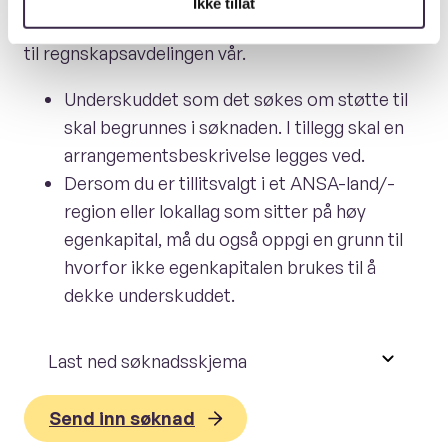
Ikke tillat
søknadsskjema, fyller ut søknaden og sender den
til regnskapsavdelingen vår.
Underskuddet som det søkes om støtte til
skal begrunnes i søknaden. I tillegg skal en
arrangementsbeskrivelse legges ved.
Dersom du er tillitsvalgt i et ANSA-land/-
region eller lokallag som sitter på høy
egenkapital, må du også oppgi en grunn til
hvorfor ikke egenkapitalen brukes til å
dekke underskuddet.
Last ned søknadsskjema
Send inn søknad