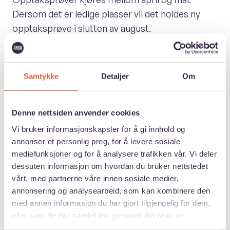
Dersom det er ledige plasser vil det holdes ny
opptaksprøve i slutten av august.
Testen består av 37 spørsmål hver av typen
multiple-choice i emnene biologi og kjemi. Hele
Samtykke
Detaljer
Om
prøven er 120 minutter lang. Testen holdes online.
Universitetets informasjon om
Denne nettsiden anvender cookies
opptak
Vi bruker informasjonskapsler for å gi innhold og
annonser et personlig preg, for å levere sosiale
Søknadsprosess
mediefunksjoner og for å analysere trafikken vår. Vi deler
dessuten informasjon om hvordan du bruker nettstedet
vårt, med partnerne våre innen sosiale medier,
Slik søker du
annonsering og analysearbeid, som kan kombinere den
med annen informasjon du har gjort tilgjengelig for dem,
eller som de har samlet inn gjennom din bruk av
Søknadsfrist
tjenestene deres.