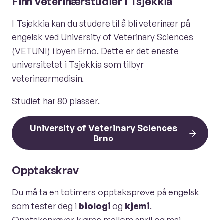
Finn veterinærstudier i Tsjekkia
I Tsjekkia kan du studere til å bli veterinær på
engelsk ved University of Veterinary Sciences
(VETUNI) i byen Brno. Dette er det eneste
universitetet i Tsjekkia som tilbyr
veterinærmedisin.
Studiet har 80 plasser.
University of Veterinary Sciences
Brno
Opptakskrav
Du må ta en totimers opptaksprøve på engelsk
som tester deg i
biologi
og
kjemi
.
Opptaksprøver kjøres mellom april og mai.