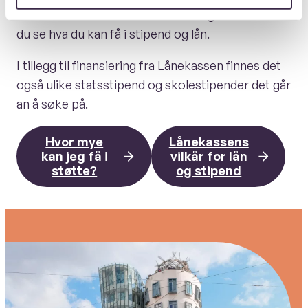
På Lånekassens sider om utdanning i utlandet kan
du se hva du kan få i stipend og lån.
I tillegg til finansiering fra Lånekassen finnes det
også ulike statsstipend og skolestipender det går
an å søke på.
Hvor mye
Lånekassens
kan jeg få i
vilkår for lån
støtte?
og stipend