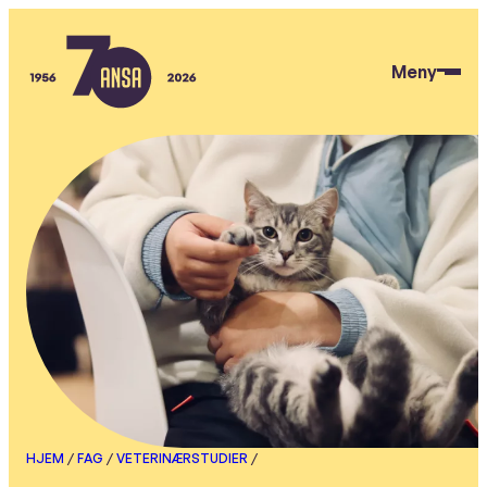
Hopp
til
Meny
hovedinnhold
ANSA
HJEM
/
FAG
/
VETERINÆRSTUDIER
/