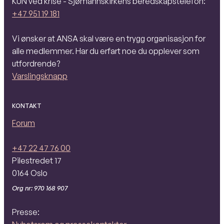
KUN ved krise - Sjømannskirkens beredskapstelefon:
+47 951 19 181
Vi ønsker at ANSA skal være en trygg organisasjon for
alle medlemmer. Har du erfart noe du opplever som
utfordrende?
Varslingsknapp
KONTAKT
Forum
+47 22 47 76 00
Pilestredet 17
0164 Oslo
Org nr: 970 168 907
Presse: