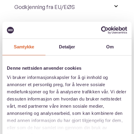
Godkjenning fra EU/EØS
Godkjenning fra utenfor EU/EØS
Helsedirektoratet har laget en kort
Samtykke
Detaljer
Om
informasjonsfilm som forklarer disse reglene på
under tre minutter.
Klikk her for å se den på
Denne nettsiden anvender cookies
YouTube.
Vi bruker informasjonskapsler for å gi innhold og
annonser et personlig preg, for å levere sosiale
Finansiering
mediefunksjoner og for å analysere trafikken vår. Vi deler
dessuten informasjon om hvordan du bruker nettstedet
Kan jeg få støtte fra Lånekassen?
vårt, med partnerne våre innen sosiale medier,
annonsering og analysearbeid, som kan kombinere den
med annen informasjon du har gjort tilgjengelig for dem,
eller som de har samlet inn gjennom din bruk av