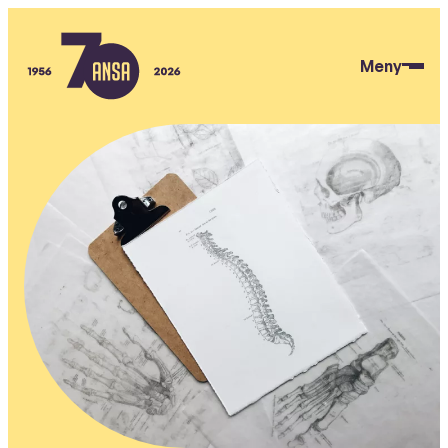
Hopp
til
Meny
hovedinnhold
ANSA