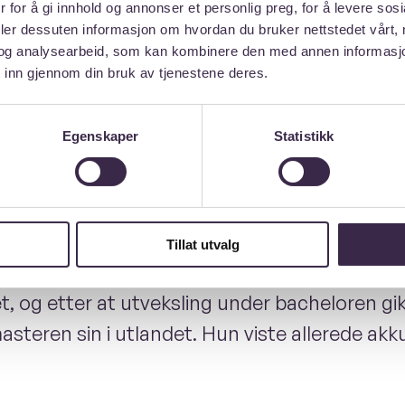
 for å gi innhold og annonser et personlig preg, for å levere sos
deler dessuten informasjon om hvordan du bruker nettstedet vårt,
og analysearbeid, som kan kombinere den med annen informasjon d
iden som leder var organisas
 inn gjennom din bruk av tjenestene deres.
tia i Split!
Egenskaper
Statistikk
Tillat utvalg
andet, og etter at utveksling under bacheloren 
steren sin i utlandet. Hun viste allerede akkur