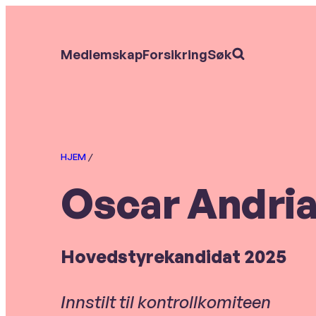
Hopp
til
Søk
Medlemskap
Forsikring
Søk
etter:
hovedinnhold
HJEM
/
Oscar Andri
Hovedstyrekandidat 2025
Innstilt til kontrollkomiteen