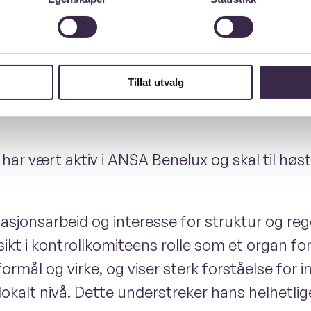
lling
Tillat utvalg
ria til vervet som toårig medlem i kontrollk
 har vært aktiv i ANSA Benelux og skal til h
sasjonsarbeid og interesse for struktur og re
t i kontrollkomiteens rolle som et organ for
rmål og virke, og viser sterk forståelse for i
lokalt nivå. Dette understreker hans helhetl