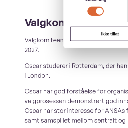
Valgkomiteens innsti
Ikke tillat
Valgkomiteen innstiller på Oscar And
2027.
Oscar studerer i Rotterdam, der han
i London.
Oscar har god forståelse for organi
valgprosessen demonstrert god innsik
Oscar har stor interesse for ANSAs fo
samt samspillet mellom sentralt og 