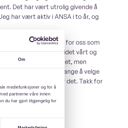
ent. Det har vært utrolig givende å
g har vært aktiv i ANSA i to år, og
og som politisk talerør for oss som
rundt det politiske arbeidet vårt og
Om
en stor verdi for samfunnet, men
 mindre attraktivt for mange å velge
ativ for alle som ønsker det. Takk for
iale mediefunksjoner og for å
 med partnerne våre innen
u har gjort tilgjengelig for
Markedsføring