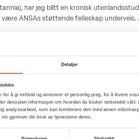
annia), har jeg blitt en kronisk utenlandsstud
 være ANSAs støttende felleskap underveis. Je
hvor viktig ANSA er for studenters trygghet 
idere i hovedstyret for å styrke bevisstheten 
Detaljer
gjengelig for alle. Utenlandsstudenter utgjør 
t kronekurs og global inflasjon har gjort det
ookies
for at utenlandsstudier forblir et reelt altern
 for å gi innhold og annonser et personlig preg, for å levere sos
deler dessuten informasjon om hvordan du bruker nettstedet vårt,
og analysearbeid, som kan kombinere den med annen informasjon d
 inn gjennom din bruk av tjenestene deres.
Tilbake til alle valgkandidater
Egenskaper
Statistikk