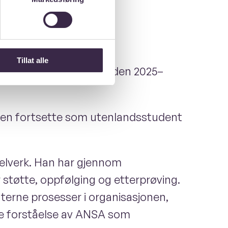
Tillat alle
omiteen i ANSA for perioden 2025–
østen fortsette som utenlandsstudent
gelverk. Han har gjennom
 støtte, oppfølging og etterprøving.
nterne prosesser i organisasjonen,
ige forståelse av ANSA som