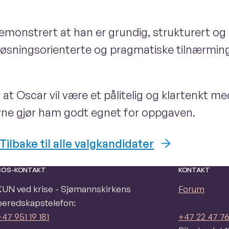
onstrert at han er grundig, strukturert og 
e, løsningsorienterte og pragmatiske tilnærming 
at Oscar vil være et pålitelig og klartenkt m
evne gjør ham godt egnet for oppgaven.
Tilbake til alle valgkandidater
SOS-KONTAKT
KONTAKT
KUN ved krise - Sjømannskirkens
Forum
beredskapstelefon:
+47 951 19 181
+47 22 47 76