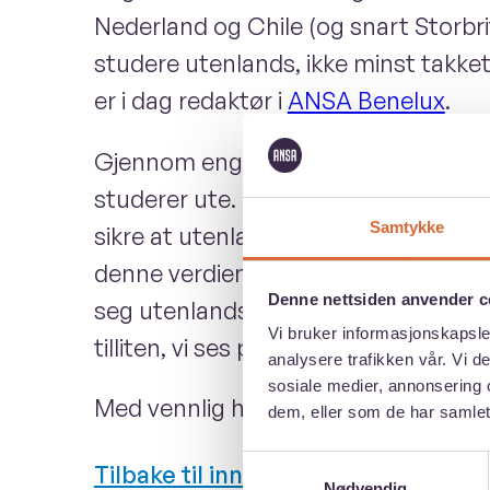
Nederland og Chile (og snart Storbrit
studere utenlands, ikke minst takket
er i dag redaktør i
ANSA Benelux
.
Gjennom engasjementet har jeg sett 
studerer ute. Nå ønsker jeg å bidra v
Samtykke
sikre at utenlandsstudier forblir til
denne verdien er under press. Svekke
Denne nettsiden anvender c
seg utenlands. Jeg vil derfor arbeide 
Vi bruker informasjonskapsler
tilliten, vi ses på GF!
analysere trafikken vår. Vi 
sosiale medier, annonsering 
Med vennlig hilsen, Oscar Andria
dem, eller som de har samlet
Samtykkevalg
Tilbake til innstilte kandidater
Nødvendig