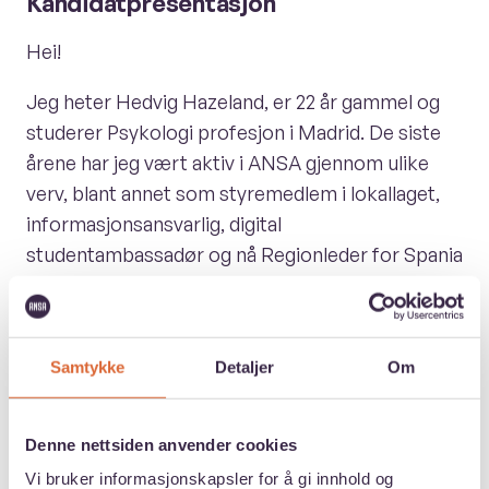
Kandidatpresentasjon
Hei!
Jeg heter Hedvig Hazeland, er 22 år gammel og
studerer Psykologi profesjon i Madrid. De siste
årene har jeg vært aktiv i ANSA gjennom ulike
verv, blant annet som styremedlem i lokallaget,
informasjonsansvarlig, digital
studentambassadør og nå Regionleder for Spania
og Portugal.
Da jeg først engasjerte meg i ANSA hadde jeg
aldri sett for meg at jeg én dag skulle stille til
Samtykke
Detaljer
Om
Hovedstyret. Jeg tenkte at de som satt der var
eksperter på organisasjonsdrift og politikk,
Denne nettsiden anvender cookies
mens jeg selv bare var en vanlig student som
Vi bruker informasjonskapsler for å gi innhold og
ønsket å bidra. Gjennom årene har jeg innsett at