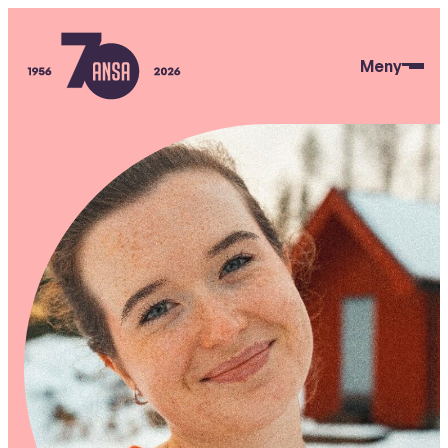
Hopp
til
Meny
hovedinnhold
ANSA