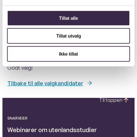
Jeg stiller til Hovedstyret fordi jeg ønsker å
Tillat alle
fortsette å utvikle ANSA som et inkluderende
fellesskap for norske studenter i utlandet. Jeg er
ikke perfekt, og har ikke svar på alt. Men jeg er
Tillat utvalg
motivert, engasjert og klar til å jobbe hardt for
organisasjonen som har betydd så mye for meg.
Ikke tillat
Godt valg!
Tilbake til alle valgkandidater
Til toppen
SNARVEIER
Webinarer om utenlandsstudier