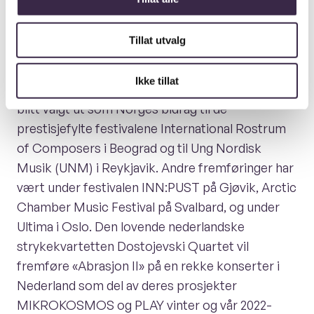
«Abrasjon II» ble urfremført av de eminente
Tillat utvalg
musikerne Edvard Erdal, Guro Kleven Hagen,
Eivind Ringstad og Amalie Stalheim under Norsjø
Ikke tillat
Kammermusikkfest i mai 2021. Siden har verket
blitt valgt ut som Norges bidrag til de
prestisjefylte festivalene International Rostrum
of Composers i Beograd og til Ung Nordisk
Musik (UNM) i Reykjavik. Andre fremføringer har
vært under festivalen INN:PUST på Gjøvik, Arctic
Chamber Music Festival på Svalbard, og under
Ultima i Oslo. Den lovende nederlandske
strykekvartetten Dostojevski Quartet vil
fremføre «Abrasjon II» på en rekke konserter i
Nederland som del av deres prosjekter
MIKROKOSMOS og PLAY vinter og vår 2022-