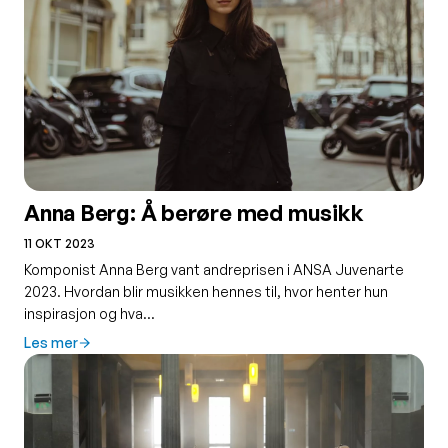
Anna Berg: Å berøre med musikk
11 OKT 2023
Komponist Anna Berg vant andreprisen i ANSA Juvenarte
2023. Hvordan blir musikken hennes til, hvor henter hun
inspirasjon og hva…
Les mer