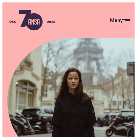
Hopp
til
Meny
hovedinnhold
ANSA