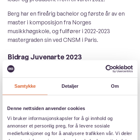
Berg har en fireårig bachelor og første år av en
master i komposisjon fra Norges
musikkhøgskole, og fullfører i 2022-2023
mastergraden sin ved CNSM i Paris.
Bidrag Juvenarte 2023
Dette innholdet lastes fra en tredjeparts
nettside, og ANSA kan ikke garantere for
Samtykke
Detaljer
Om
hvilken informasjon som innhentes. Se
gjerne vår personvernserklæring for mer
informasjon.
Denne nettsiden anvender cookies
Hvis du ønsker å se innholdet kan du endre
Vi bruker informasjonskapsler for å gi innhold og
samtykket ditt og godta markedsføring.
annonser et personlig preg, for å levere sosiale
mediefunksjoner og for å analysere trafikken vår. Vi deler
Endre samtykke