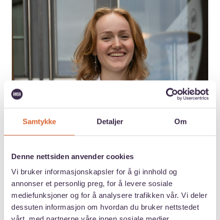
Samtykke
Detaljer
Om
Maud Alfstad Bjørgum
President
Tittel:
Telefon:
+47 90 65 11 56
Denne nettsiden anvender cookies
E-post:
president@ansa.no
Vi bruker informasjonskapsler for å gi innhold og
Vis mer
annonser et personlig preg, for å levere sosiale
mediefunksjoner og for å analysere trafikken vår. Vi deler
dessuten informasjon om hvordan du bruker nettstedet
vårt, med partnerne våre innen sosiale medier,