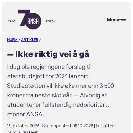
Hopp
til
Meny
hovedinnhold
ANSA
HJEM
/
ARTIKLER
/
— Ikke riktig vei å gå
I dag ble regjeringens forslag til
statsbudsjett for 2026 lansert.
Studiestøtten vil ikke øke mer enn 3 500
kroner fra neste skoleår. — Alvorlig at
studenter er fullstendig nedprioritert,
mener ANSA.
15. oktober 2025
| Sist oppdatert:
15.10.2025
| Forfatter:
Aurora Ørstavik