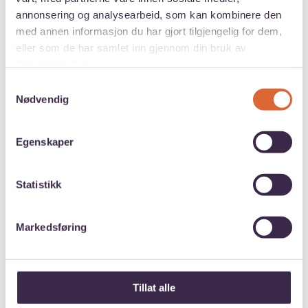
annonsering og analysearbeid, som kan kombinere den
med annen informasjon du har gjort tilgjengelig for dem,
eller som de har samlet inn gjennom din bruk av
tjenestene deres.
Samtykkevalg
Nødvendig
Egenskaper
Statistikk
Markedsføring
Aurora Ørstavik
Politisk rådgiver
Tittel:
Telefon:
+47 22 47 76 00
E-post:
aurora.oerstavik@ansa.no
Tillat alle