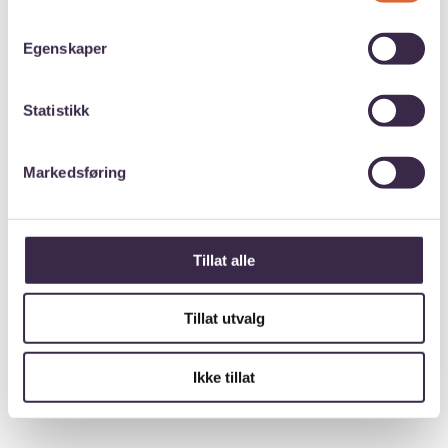
Aalborg Universitet
Egenskaper
Opptakskrav
Statistikk
Generelle opptakskrav
Markedsføring
Bachelor, kvote 1 og kvote 2
Tillat alle
Master
Tillat utvalg
Søknadsprosess
Ikke tillat
Slik søker du