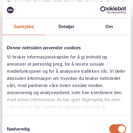
Du kan studere til arkitekt ved to læresteder og i
tre byer i Danmark:
Kunstakademiets Arkitektskole i København
Samtykke
Detaljer
Om
og Kalundborg
Arkitektskolen i Aarhus
Denne nettsiden anvender cookies
Vi bruker informasjonskapsler for å gi innhold og
Arkitektur og design i Aalborg
annonser et personlig preg, for å levere sosiale
mediefunksjoner og for å analysere trafikken vår. Vi deler
Ved Aalborg Universitet kan du ta en 5-årig
dessuten informasjon om hvordan du bruker nettstedet
utdannelse (bachelor og kandidat) som leder til
vårt, med partnerne våre innen sosiale medier,
annonsering og analysearbeid, som kan kombinere den
en grad innen Arkitektur &
med annen informasjon du har gjort tilgjengelig for dem,
Design. Under denne utdannelsen kan du
eller som de har samlet inn gjennom din bruk av
spesialisere seg innen arkitektur, industriell
tjenestene deres.
design, urban design og digital design.
Samtykkevalg
Nødvendig