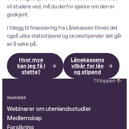
vil studere ved, må du derfor sjekke om den er
godkjent.
I tillegg til finansiering fra Lånekassen finnes det
også ulike statsstipend og skolestipender det går
an å søke på.
Hvor mye
Lånekassens
kan jeg få i
vilkår for lån
støtte?
og stipend
Til toppen
SNARVEIER
Webinarer om utenlandsstudier
Medlemskap
Forsikring