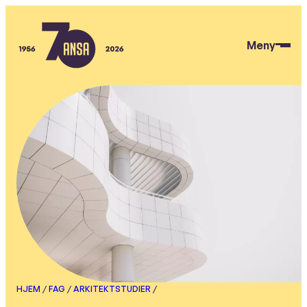
Hopp
til
Meny
hovedinnhold
ANSA
HJEM
/
FAG
/
ARKITEKTSTUDIER
/