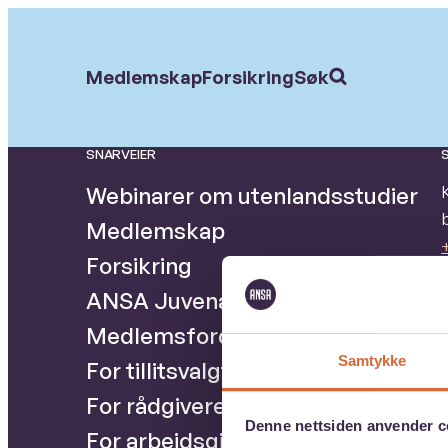
Hopp
til
Søk
Medlemskap
Forsikring
Søk
etter:
hovedinnhold
SNARVEIER
Webinarer om utenlandsstudier
Medlemskap
Forsikring
ANSA Juvenarte
Medlemsfordeler og ressurser
Samtykke
For tillitsvalgte
For rådgivere
Denne nettsiden anvender c
For arbeidsgivere