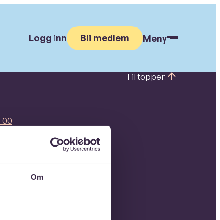
Logg inn
Bli medlem
Meny
Til toppen
 00
7
 907
Om
g pressekontakter