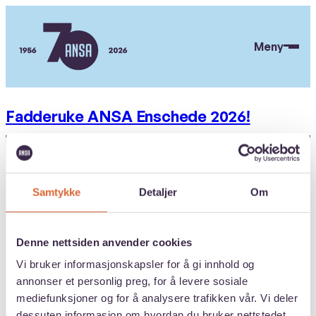
Hopp
til
Meny
hovedinnhold
ANSA
Fadderuke ANSA Enschede 2026!
Til toppen
SNARVEIER
Samtykke
Detaljer
Om
Webinarer om utenlandsstudier
Medlemskap
Denne nettsiden anvender cookies
Forsikring
Vi bruker informasjonskapsler for å gi innhold og
ANSA Juvenarte
annonser et personlig preg, for å levere sosiale
Medlemsfordeler og ressurser
mediefunksjoner og for å analysere trafikken vår. Vi deler
dessuten informasjon om hvordan du bruker nettstedet