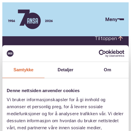
Hopp
til
Meny
hovedinnhold
ANSA
Til toppen
SNARVEIER
Webinarer om utenlandsstudier
Samtykke
Detaljer
Om
Medlemskap
Forsikring
Denne nettsiden anvender cookies
ANSA Juvenarte
Vi bruker informasjonskapsler for å gi innhold og
Medlemsfordeler og ressurser
annonser et personlig preg, for å levere sosiale
For tillitsvalgte
mediefunksjoner og for å analysere trafikken vår. Vi deler
dessuten informasjon om hvordan du bruker nettstedet
For rådgivere
vårt, med partnerne våre innen sosiale medier,