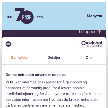
Hopp
til
Meny
hovedinnhold
ANSA
Til toppen
SNARVEIER
Webinarer om utenlandsstudier
Samtykke
Detaljer
Om
Medlemskap
Forsikring
Denne nettsiden anvender cookies
ANSA Juvenarte
Vi bruker informasjonskapsler for å gi innhold og
Medlemsfordeler og ressurser
annonser et personlig preg, for å levere sosiale
For tillitsvalgte
mediefunksjoner og for å analysere trafikken vår. Vi deler
dessuten informasjon om hvordan du bruker nettstedet
For rådgivere
vårt, med partnerne våre innen sosiale medier,